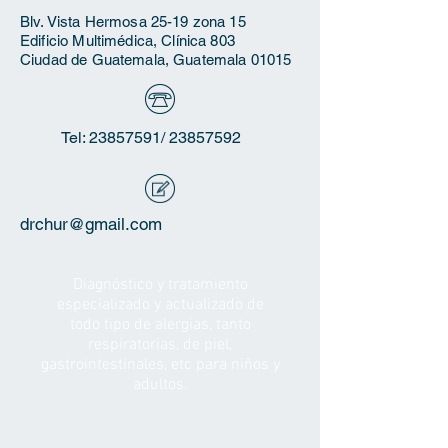
Blv. Vista Hermosa 25-19 zona 15
Edificio Multimédica, Clínica 803
Ciudad de Guatemala, Guatemala 01015
Tel:
23857591
/
23857592
drchur@gmail.com
Diagnóstico y tratamiento
especializado y actualizado de
todo tipo de alergias, tanto
respiratorias, de piel,
gastrointestinales, etc para niños y
adultos.