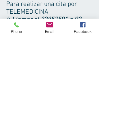
Para realizar una cita por
TELEMEDICINA
I:-Llamar al
23857591
o 92
donde recibirá instrucciones
Phone
Email
Facebook
detalladas
II.-
Llamar al
33041007
donde
recibirá instrucciones
detalladas
Haga una cita
© 2023 INSTITUTO DE ALERGIAS Y
ENFERMEDADES RESPIRATORIAS. Todos los
derechos reservados.
INSTITUTO DE ALERGIAS Y